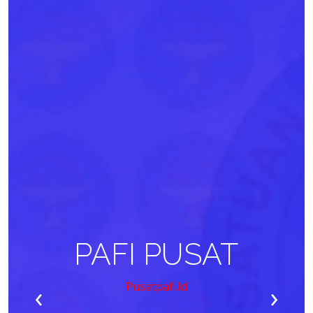
PAFI PUSAT
‹
›
Pusatpafi.id